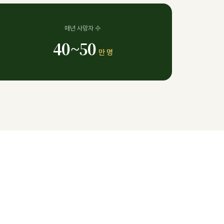
매년 사망자 수
40~50
만 명