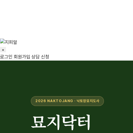
회사소개
사진관
마이묘
묘지닥터
낙토장
미니장례식
장의 포털
묘지거래소
플
×
로그인
회원가입
상담 신청
2026 NAKTOJANG · 낙토장묘지도사
묘지닥터