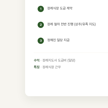
장례식장 도급 계약
1
장례 절차 전반 진행 (상주/유족 지도)
2
정해진 일당 지급
3
수익
· 장례지도사 도급비 (일당)
특징
· 장례식장 근무