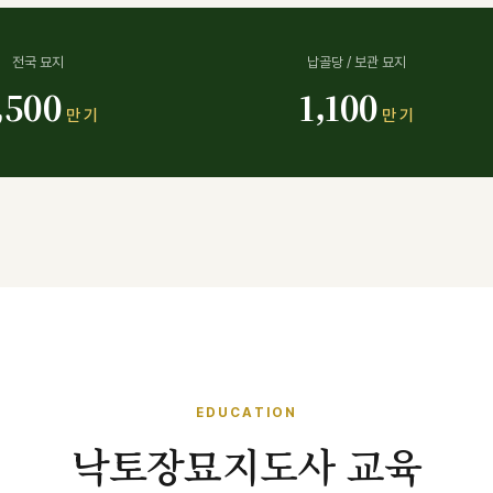
전국 묘지
납골당 / 보관 묘지
,500
1,100
만 기
만 기
EDUCATION
낙토장묘지도사 교육