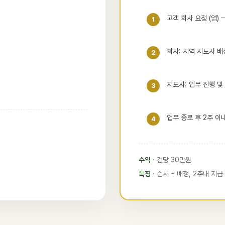
고객 회사 요청 (앱) 
1
회사: 지역 지도사 배정
2
지도사: 업무 진행 및
3
업무 종료 후 2주 이내
4
수익
· 건당 30만원
특징
· 순서 + 배정, 2주내 지급