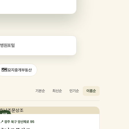
병원포털
🗺️
묘지중개부동산
기본순
최신순
인기순
이름순
상조
📍 광주 북구 양산제로 95