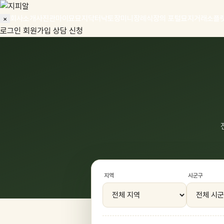
회사소개
사진관
마이묘
묘지닥터
낙토장
미니장례식
장의 포털
묘지거래소
플
×
로그인
회원가입
상담 신청
지역
시군구