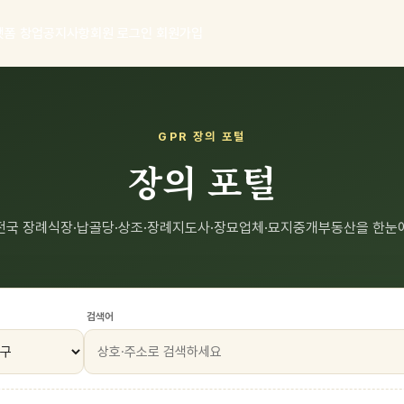
랫폼 창업
공지사항
회원 로그인
회원가입
GPR 장의 포털
장의 포털
전국 장례식장·납골당·상조·장례지도사·장묘업체·묘지중개부동산을 한눈
검색어