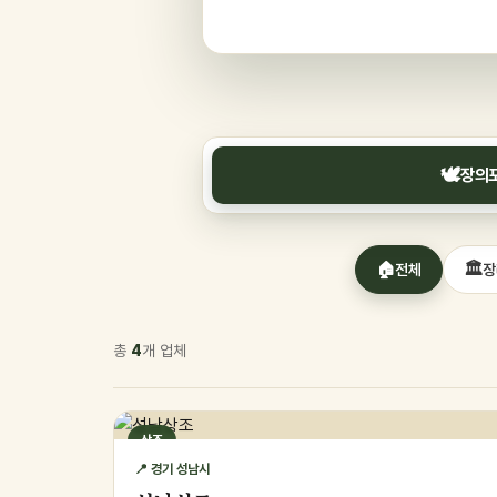
🕊️
장의
🏠
🏛️
전체
장
총
4
개 업체
상조
📍 경기 성남시