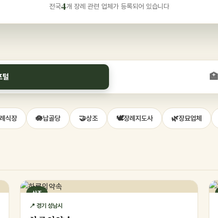
4
전국
개 장례 관련 업체가 등록되어 있습니다
🏥
포털
🪷
🤝
🕊️
🌿
례식장
납골당
상조
장례지도사
장묘업체
상조
📍 경기 성남시