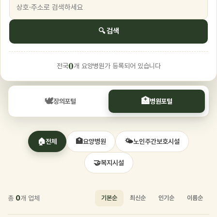
🔍 검색
0
전국
개 요양병원가 등록되어 있습니다
🕊️
🏥
장의포털
병원포털
🏠
🏥
🌤️
전체
요양병원
노인주간보호시설
🤝
복지시설
총
0
개 업체
기본순
최신순
인기순
이름순