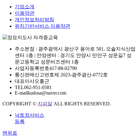
기업소개
이용약관
개인정보처리방침
위치기반서비스 이용약관
주소
본점 : 광주광역시 광산구 용아로 581, 오솔지식산업
센터 1층 | 안양센터 : 경기도 안양시 만안구 성문길7 성
문고등학교 성문비즈센터 1층
사업자등록번호
417-88-02790
통신판매신고번호
제 2023-광주광산-0772호
대표이사
오홍근
TEL
062-951-0581
E-mail
kudosa@naver.com
COPYRIGHT ©
지피알
ALL RIGHTS RESERVED.
낙토장서비스
등록
맨위로