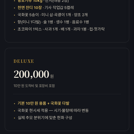
황토가루 10kg
· 한지(대형 2장)
천연 잔디 10장
· 기사 작업갑 5켤레
국화꽃 5송이 · 미니 삽·곡괭이 1개 · 양초 2개
향(미니 1다발) · 술 1병 · 생수 1병 · 음료수 1병
초코파이 1박스 · 사과 1개 · 배 1개 · 과자 1봉 · 컵·젓가락
DELUXE
200,000
원
10만 원 도착비 및 포장비 포함
기본 10만 원 용품 + 국화꽃 다발
국화꽃 현시세 적용 — 시기·물량에 따라 변동
실제 추모 분위기에 맞춘 헌화 구성