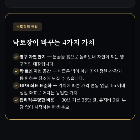
낙토장의 해답
낙토장이 바꾸는 4가지 가치
영구 자연 안치
— 분골을 흙으로 돌려보내 자연이 되는 영
✓
구적인 매장입니다.
탁 트인 자연 공간
— 비좁은 벽이 아닌 자연 정원·산·강가
✓
등 원하는 장소에 모실 수 있습니다.
GPS 좌표 표준화
— 위치에 따른 가격 변동 없음. 1m 이내
✓
정밀 좌표로 어디든 동일한 가치.
합리적·투명한 비용
— 30년 기본 36만 원, 유지비 0원. 부
✓
담 없이 시작하는 평생 추모.