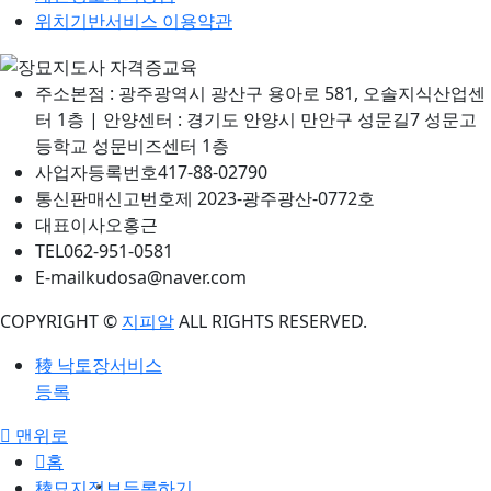
위치기반서비스 이용약관
주소
본점 : 광주광역시 광산구 용아로 581, 오솔지식산업센
터 1층 | 안양센터 : 경기도 안양시 만안구 성문길7 성문고
등학교 성문비즈센터 1층
사업자등록번호
417-88-02790
통신판매신고번호
제 2023-광주광산-0772호
대표이사
오홍근
TEL
062-951-0581
E-mail
kudosa@naver.com
COPYRIGHT ©
지피알
ALL RIGHTS RESERVED.
낙토장서비스
등록
맨위로
홈
묘지정보등록하기