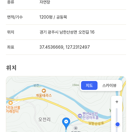
종류
자연장
면적/기수
1200평 / 공동목
위치
경기 광주시 남한산성면 오전길 16
좌표
37.4536669, 127.2312497
위치
지도
스카이뷰
+