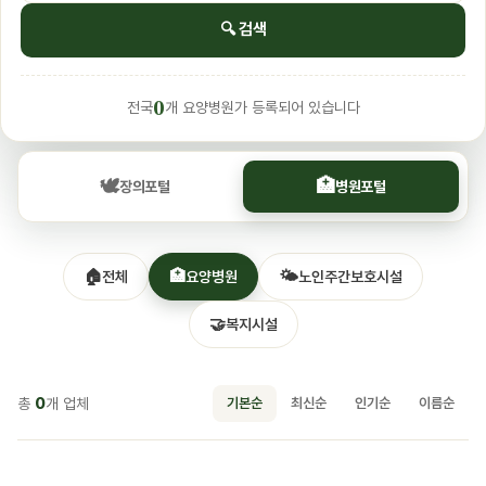
🔍 검색
0
전국
개 요양병원가 등록되어 있습니다
🕊️
🏥
장의포털
병원포털
🏠
🏥
🌤️
전체
요양병원
노인주간보호시설
🤝
복지시설
총
0
개 업체
기본순
최신순
인기순
이름순