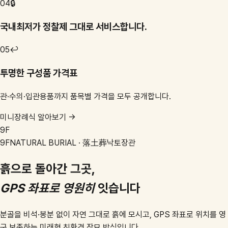
04
🔒
국내최저가 정찰제 그대로 서비스합니다.
05
↩️
투명한 구성품 가격표
관·수의·입관용품까지 품목별 가격을 모두 공개합니다.
미니장례식 알아보기 →
9F
9F
NATURAL BURIAL · 落土葬
낙토장관
흙으로 돌아간 그곳,
GPS 좌표로 영원히
잇습니다
분골을 비석·봉분 없이 자연 그대로 흙에 모시고, GPS 좌표로 위치를 영
구 보존하는 미래형 친환경 장묘 방식입니다.