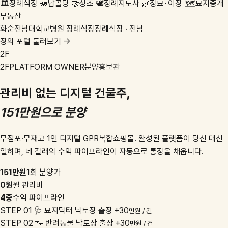
🏛️
장례식장
🪷
납골당
🤝
상조
🕊️
장례지도사
🌿
장묘•이장
🗺️
묘지중개
부동산
화순전남대학교병원 장례식장
장례식장 · 전남
장의 포털 둘러보기 →
2F
2F
PLATFORM OWNER
분양홍보관