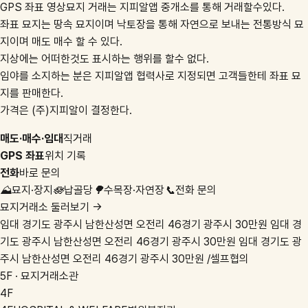
GPS 좌표 영상묘지 거래는 지피알앱 중개소를 통해 거래할수있다.
좌표 묘지는 땅속 묘지이며 낙토장을 통해 자연으로 보내는 전통방식 묘
지이며 매도 매수 할 수 있다.
지상에는 어떠한것도 표시하는 행위를 할수 없다.
임야를 소지하는 분은 지피알앱 협력사로 지정되면 고객들한테 좌표 묘
지를 판매한다.
가격은 (주)지피알이 결정한다.
매도·매수·임대
직거래
GPS 좌표
위치 기록
전화
바로 문의
⛰️
묘지·장지
🪷
납골당
🌳
수목장·자연장
📞
전화 문의
묘지거래소 둘러보기 →
임대
경기도 광주시 남한산성면 오전리 46
경기 광주시
30만원
임대
경
기도 광주시 남한산성면 오전리 46
경기 광주시
30만원
임대
경기도 광
주시 남한산성면 오전리 46
경기 광주시
30만원 /셀프협의
5F · 묘지거래소관
4F