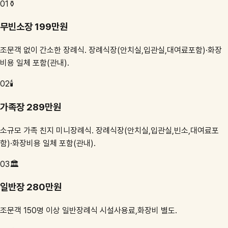
01
⚱️
무빈소장 199만원
조문객 없이 간소한 장례식. 장례식장(안치실,입관실,대여료포함)·화장
비용 일체 포함(관내).
02
🕯️
가족장 289만원
소규모 가족 친지 미니장례식. 장례식장(안치실,입관실,빈소,대여료포
함)·화장비용 일체 포함(관내).
03
🏛️
일반장 280만원
조문객 150명 이상 일반장례식 시설사용료,화장비 별도.