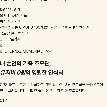
0원
유지·관리비
오차 1m
정밀 좌표
특허
출원 기술
🌱
비석·봉분 0
📍
GPS 100%
🎞️
디지털 아카이브
🌳
자연정원
낙토장 알아보기 →
9F · 낙토장관
8F
8F
ETERNAL MEMORIAL
추모관
내 손안의 가족 추모관,
유지비 0원
의 영원한 안식처
GPS 좌표로 위치를 기록하고, 고인의 사진·영상·추모글을 클라우드에
영구 보존합니다. 링크 한 줄로 온 가족이 함께 추모합니다.
01
📍