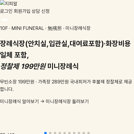
로그인
회원가입
상담 신청
10F · MINI FUNERAL · 無殯所 · 미니장례식장
9F · NATURAL BURIAL · 落土葬 · 낙토장관
장례식장(안치실,입관실,대여료포함)·화장비용
흙으로 돌아간 그곳,
GPR마트
한눈에
일체 포함,
GPS 좌표로 영원히
유지비 0원
다시 만나보세요.
장묘문화 길라잡이
GPS좌표 묘지거래소
어르신 돌봄 인프라
151만원으로 분양
잇습니다
정찰제 199만원
미니장례식
분골을 비석·봉분 없이 자연 그대로 흙에 모시고, GPS 좌표로 위치를 영
구 보존하는 미래형 친환경 장묘 방식입니다.
장의 포털 둘러보기 →
장의포털관 둘러보기
무빈소장 199만원 · 가족장 289만원 국내최저가 후불제 정찰제로 제공
합니다.
낙토장 알아보기 →
마이묘 분양받기 →
묘지닥터 보기 →
병원·복지 포털 둘러보기 →
지금 분양 신청 →
GPR마트 둘러보기
묘지닥터관 둘러보기
분양홍보관 둘러보기
낙토장관 둘러보기
추모관 둘러보기
병원복지관 둘러보기
무료 사진 복원 신청 →
사진관 둘러보기
미니장례식 알아보기 →
미니장례식장 둘러보기
묘지거래소 둘러보기 →
묘지거래소관 둘러보기