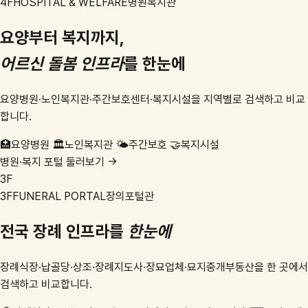
4F
HOSPITAL & WELFARE
병원복지관
요양부터 복지까지,
어르신 돌봄 인프라
를 한눈에
요양병원·노인복지관·주간보호센터·복지시설을 지역별로 검색하고 비교
합니다.
🏥
요양병원
🏛️
노인복지관
🌤️
주간보호
🤝
복지시설
병원·복지 포털 둘러보기 →
3F
3F
FUNERAL PORTAL
장의포털관
전국 장례 인프라를
한눈에
장례식장·납골당·상조·장례지도사·장묘업체·묘지중개부동산을 한 곳에서
검색하고 비교합니다.