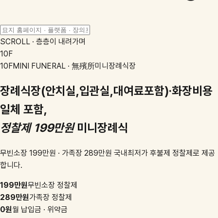
SCROLL · 층층이 내려가며
10F
10F
MINI FUNERAL · 無殯所
미니장례식장
장례식장(안치실,입관실,대여료포함)·화장비용
일체 포함,
정찰제 199만원
미니장례식
무빈소장 199만원 · 가족장 289만원 국내최저가 후불제 정찰제로 제공
합니다.
199만원
무빈소장 정찰제
289만원
가족장 정찰제
0원
월 납입금 · 위약금