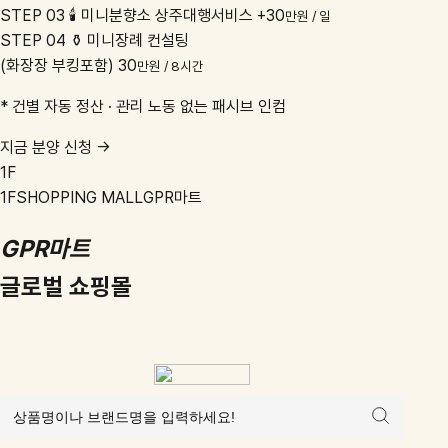
관리비 없는 디지털 건물주,
151만원으로 분양
무점포·무재고 1인 디지털 GPR복합쇼핑몰. 완성된 플랫폼이 당신 대신
일하며, 네 갈래의 수익 파이프라인이 자동으로 통장을 채웁니다.
151만원
1회 분양가
0원
월 관리비
4중
수익 파이프라인
STEP 01
🩺
묘지닥터 낙토장 출장
+30
만원 / 건
STEP 02
🐾
반려동물 낙토장 출장
+30
만원 / 건
STEP 03
🕯️
미니분향소 상주대행서비스
+30
만원 / 일
STEP 04
⚱️
미니장례 컨설팅
(화장장 부킹포함)
30
만원 / 8시간
* 건별 자동 정산 · 관리 노동 없는 패시브 인컴
지금 분양 신청 →