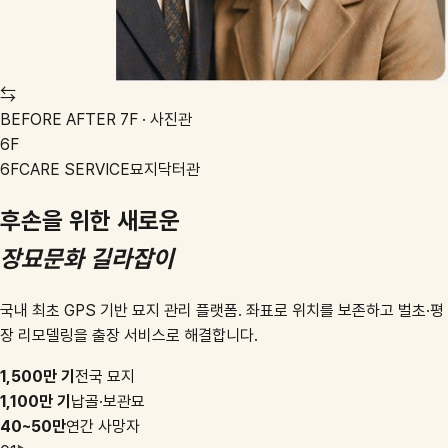
⇆
BEFORE
AFTER
7F · 사진관
6F
6F
CARE SERVICE
묘지닥터관
후손을 위한 새로운
장묘문화 길라잡이
국내 최초 GPS 기반 묘지 관리 플랫폼. 좌표로 위치를 보존하고 벌초·평
장 리모델링을 출장 서비스로 해결합니다.
1,500만 기
전국 묘지
1,100만 기
납골·보관묘
40~50만
연간 사망자